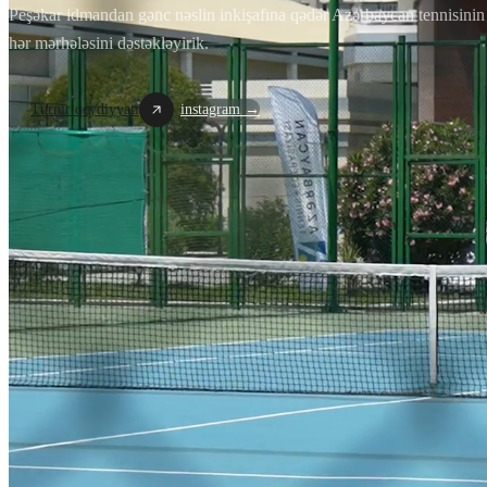
Peşəkar idmandan gənc nəslin inkişafına qədər Azərbaycan tennisinin
hər mərhələsini dəstəkləyirik.
Turnir qeydiyyatı
instagram →